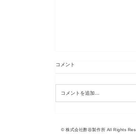
GWのご案内
コメント
誠に勝手ながら、弊社では以下の
期間をゴールデンウィークの休業
と させていただきます。 ご迷惑
コメントを追加…
をおかけいたしますが、何卒ご了
承くださいますようお願い申 し
上げます。 ゴールデンウィーク
休業期間 2026年5月3日（日）〜
2026年5月6日（水）
© 株式会社酢谷製作所 All Rights Rese